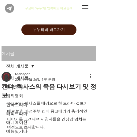
​구글에 '누누'만 입력해도 바로검색
누누티비 바로가기
게시물
전체 게시물
Manager
전체 게시물
2024년 9월 26일
1분 분량
캔디: 텍사스의 죽음 다시보기 및 정
한국영화
보
해외영화
1980년대 텍사스를 배경으로 한 드라마 겉보기
한국드라마
에 평범한 가정주부 캔디 몽고메리의 충격적인 
해외드라마
이야기를 그려내며 시청자들을 긴장감 넘치는 
애니메이션
여정으로 초대합니다. 
예능및기타