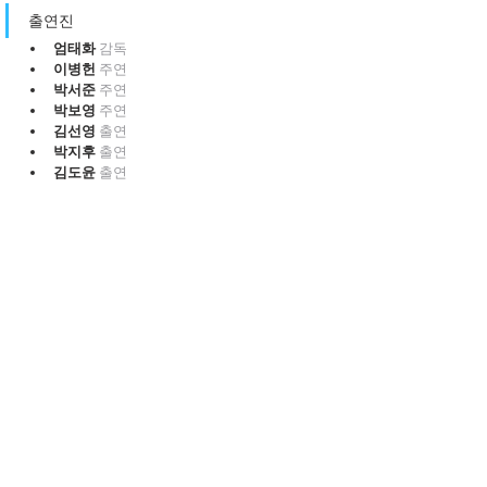
출연진
엄태화 
감독
이병헌 
주연
박서준 
주연
박보영 
주연
김선영 
출연
박지후 
출연
김도윤 
출연