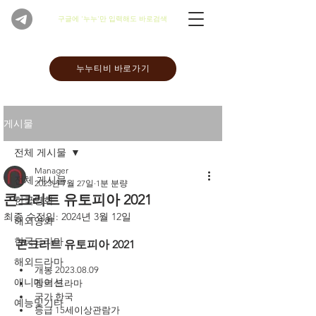
​구글에 '누누'만 입력해도 바로검색
누누티비 바로가기
게시물
전체 게시물
Manager
전체 게시물
2023년 7월 27일
1분 분량
콘크리트 유토피아 2021
한국영화
최종 수정일:
2024년 3월 12일
해외영화
한국드라마
콘크리트 유토피아 2021
해외드라마
개봉 2023.08.09
애니메이션
장르 드라마
국가 한국
예능및기타
등급 15세이상관람가