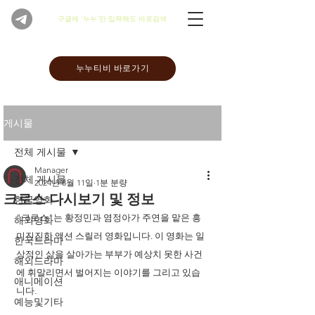
​구글에 '누누'만 입력해도 바로검색
누누티비 바로가기
게시물
전체 게시물
Manager
전체 게시물
2024년 8월 11일
1분 분량
크로스 다시보기 및 정보
한국영화
"크로스"는 황정민과 염정아가 주연을 맡은 흥
해외영화
미진진한 액션 스릴러 영화입니다. 이 영화는 일
한국드라마
상적인 삶을 살아가는 부부가 예상치 못한 사건
해외드라마
에 휘말리면서 벌어지는 이야기를 그리고 있습
애니메이션
니다. 
예능및기타