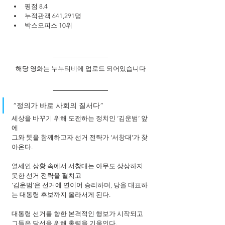
평점 8.4
누적관객 641,291명
박스오피스 10위
해당 영화는 누누티비에 업로드 되어있습니다
“정의가 바로 사회의 질서다”
세상을 바꾸기 위해 도전하는 정치인 ‘김운범’ 앞
에 
그와 뜻을 함께하고자 선거 전략가 ‘서창대’가 찾
아온다.
열세인 상황 속에서 서창대는 아무도 상상하지 
못한 선거 전략을 펼치고 
‘김운범’은 선거에 연이어 승리하며, 당을 대표하
는 대통령 후보까지 올라서게 된다. 
대통령 선거를 향한 본격적인 행보가 시작되고 
그들은 당선을 위해 총력을 기울인다.   