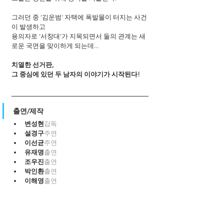
그러던 중 ‘김운범’ 자택에 폭발물이 터지는 사건
이 발생하고 
용의자로 ‘서창대’가 지목되면서 둘의 관계는 새
로운 국면을 맞이하게 되는데... 
치열한 선거판, 
그 중심에 있던 두 남자의 이야기가 시작된다!
출연/제작
변성현
감독
설경구
주연
이선균
주연
유재명
출연
조우진
출연
박인환
출연
이해영
출연