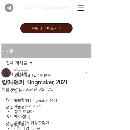
​구글에 '누누'만 입력해도 바로검색
누누티비 바로가기
게시물
전체 게시물
Manager
전체 게시물
2022년 2월 9일
1분 분량
킹메이커 Kingmaker, 2021
한국영화
최종 수정일:
2024년 3월 12일
해외영화
한국드라마
킹메이커 Kingmaker, 2021
개봉 2022.01.26
해외드라마
장르 드라마
애니메이션
국가 한국
등급 15세이상관람가
예능및기타
러닝타임 123분