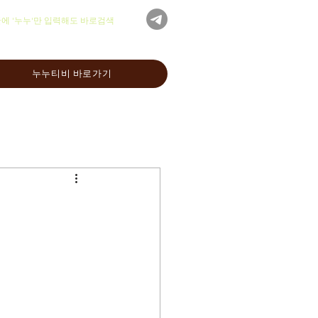
글에 '누누'만 입력해도 바로검색
누누티비 바로가기