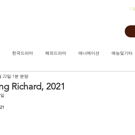
​구
한국드라마
해외드라마
애니메이션
예능및기타
월 22일
1분 분량
 Richard, 2021
2일
21