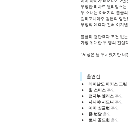
이미 아이가 태어나기 2년
무장한 리차드 윌리엄스는 
두 소녀는 아버지의 불굴의
캘리포니아주 컴튼의 형편없
부정적 예측과 전혀 이겨낼 
불굴의 결단력과 조건 없
가장 위대한 두 명의 전설
“세상은 날 무시했지만 너흰
출연진
레이날도 마커스 그린 
윌 스미스 
주연
언자누 엘리스 
주연
사니야 시드니 
주연
데미 싱글턴 
주연
존 번달 
출연
토니 골드윈 
출연