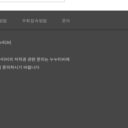
방법
우회접속방법
문의
 앙 로즈
누누티비
누티비의 저작권 관련 문의는 누누티비에
접 문의하시기 바랍니다