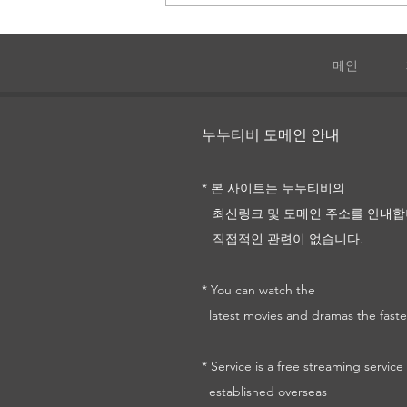
메인
731
누누티비 도메인 안내
* 본 사이트는 누누티비의
최신링크 및
도메인 주소를
안내합
직접적인 관련이 없습니다.
* You can watch the
latest movies and dramas the faste
* Service is a free streaming service
established overseas