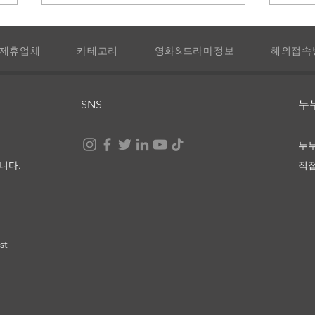
제휴업체
카테고리
영화&드라마정보
해외접속
라 비
SNS
​
눈부신 세상 끝에서, 너와 나
누
니다.
직
st