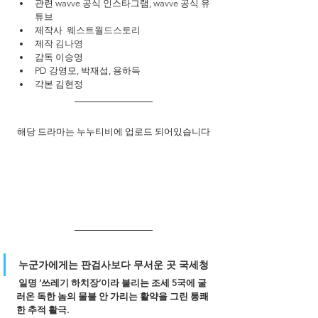
관련 wavve 공식 인스타그램, wavve 공식 유
튜브
제작사  
웨스트월드스토리
제작
김나영
감독 이승영
PD 강영모, 박재섭, 용하득
각본 김현정
해당 드라마는 누누티비에 업로드 되어있습니다
누군가에게는 판검사보다 무서운 곳 국세청
 일명 ‘쓰레기 하치장’이라 불리는 조세 5국에 굴
러온 독한 놈의 물불 안 가리는 활약을 그린 통쾌
한 추적 활극.