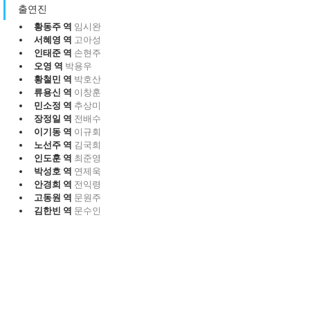
출연진
황동주 역 
임시완 
서혜영 역 
고아성 
인태준 역 
손현주 
오영 역 
박용우 
황철민 역 
박호산 
류용신 역 
이창훈 
민소정 역 
추상미 
장정일 역 
전배수 
이기동 역 
이규회 
노선주 역 
김국희 
인도훈 역 
최준영 
박성호 역 
연제욱 
안경희 역 
전익령 
고동원 역 
문원주 
김한빈 역 
문수인 