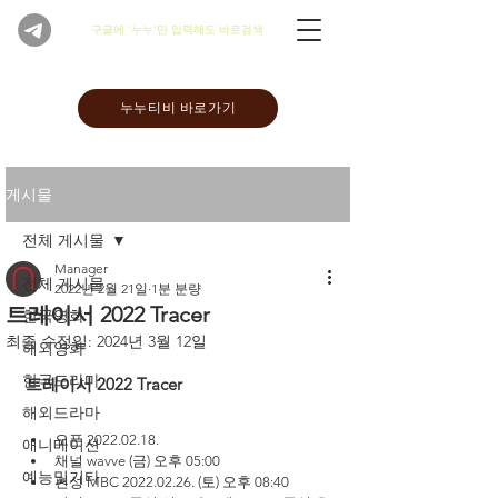
​구글에 '누누'만 입력해도 바로검색
누누티비 바로가기
게시물
전체 게시물
Manager
전체 게시물
2022년 2월 21일
1분 분량
트레이서 2022 Tracer
한국영화
최종 수정일:
2024년 3월 12일
해외영화
한국드라마
트레이서 2022 Tracer
해외드라마
오픈 2022.02.18.
애니메이션
채널 wavve (금) 오후 05:00
예능및기타
편성 MBC 2022.02.26. (토) 오후 08:40