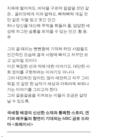
지옥에 떨어져도, 바닥을 구르며 낄낄댈 것만 같
은... 골리앗에게 지려 밟혀도, 빠락빠락 개길 것
만 같은 지랄 맞고 웃긴 인간.
허나 당신을 대신해 주먹을 휘둘러 줄, 답답한 세
상에 자그만 숨통을 트여줄 수 있는 인간. 황.동.
주
그의 골 때리는 뻔뻔함에 기막혀 하던 사람들도 
인간적인 모습에 결국 사랑에 빠지고 자꾸만 보
고 싶어질 것이다.
이건 복잡한 선과 악에 대한 이야기도, 대단한 사
회 정의를 구현하려는 이야기도 아니다.
그리 대단하진 않지만, 많이 애잔하고 자꾸 그리
워질 것 같은 한 남자가 세상과 아득바득 싸워나
가는 이야기를 그리고자 한다.
그의 걸음걸음을 지켜보는 이들이 조금은 살맛 
날 수 있도록.
국세청 배경의 신선한 소재와 통쾌한 스토리, 연
기파 배우들의 향연이 기대되는 MBC 금토 드라
마 <트레이서>