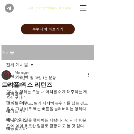
​구글에 '누누'만 입력해도 바로검색
누누티비 바로가기
게시물
전체 게시물
Manager
전체 게시물
2025년 11월 28일
1분 분량
트리플 엑스 리턴즈
한국영화
“아, 이 영화는 오늘 내 머리를 쉬게 해주려는 게 
해외영화
아니구나.”
한국드라마
설명도, 여유도, 뭔가 서서히 분위기를 잡는 것도 
없이 그냥 바로 액션 버튼을 눌러버리는 영화다.
해외드라마
애니메이션
딱 그 스타일을 좋아하는 사람이라면 시작 10분 
만에 이미 흐뭇한 얼굴로 팔짱 끼고 볼 것 같다.
예능및기타