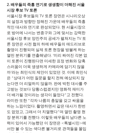
2. 배우들의 즉흥 연기로 생생함이 더해진 서울
시장 후보 TV 토론
서울시장 후보들의 TV 토론 장면은 시나리오상
의 설정과 방향만 정해진 가운데 배우들의 즉흥
적인 대사와 연기로 완성되었다. 현 서울시장으
로 방어에 나서는 변종구와 그에 맞서는 강력한 
서울시장 후보 양진주의 공세가 펼쳐지는 TV 토
론 장면은 사전 협의 하에 배우들의 애드리브로 
촬영이 진행되며 실제 토론 현장을 방불케 하는 
열띤 분위기를 연출해냈다. ‘미리 짜여진 각본 없
이 토론이 진행된다면 미세한 표정 변화와 당혹
스러움이 더욱 생생하게 카메라에 담기지 않을
까’라는 최민식의 제안이 있었던 것. 이에 최민식
은 “상대가 어떤 질문을 할지 전혀 예상되지 않
는다면 더 리얼하지 않을까. 판에 박힌 대사를 주
고받는 것보다 당황스럽겠지만 영화적 재미가 
더 배가될 것이라는 생각이 들었다”고 전했다. 
라미란 또한 “각자 나름의 총알을 갖고 싸움을 
하는 느낌이었다. 촬영하면서 같은 대사가 한번
도 없었고, 그래서 더 치열했다”며 열띤 촬영 현
장 분위기를 전했다. 이렇듯 배우들의 남다른 노
력이 있어서 가능했던 이 장면은 <특별시민>에
서만 볼 수 있는 색다른 볼거리로 관객들을 몰입