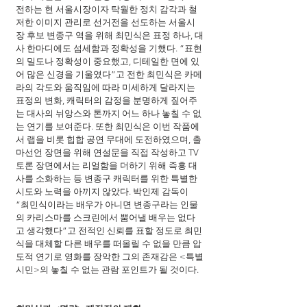
전하는 현 서울시장이자 탁월한 정치 감각과 철
저한 이미지 관리로 선거전을 선도하는 서울시
장 후보 변종구 역을 위해 최민식은 표정 하나, 대
사 한마디에도 섬세함과 정확성을 기했다. “표현
의 밀도나 정확성이 중요했고, 디테일한 면에 있
어 많은 신경을 기울였다”고 전한 최민식은 카메
라의 각도와 움직임에 따라 미세하게 달라지는 
표정의 변화, 캐릭터의 감정을 분명하게 짚어주
는 대사의 뉘앙스와 톤까지 어느 하나 놓칠 수 없
는 연기를 보여준다. 또한 최민식은 이번 작품에
서 랩을 비롯 힙합 공연 무대에 도전하였으며, 출
마선언 장면을 위해 연설문을 직접 작성하고 TV 
토론 장면에서는 리얼함을 더하기 위해 즉흥 대
사를 소화하는 등 변종구 캐릭터를 위한 특별한 
시도와 노력을 아끼지 않았다. 박인제 감독이 
“최민식이라는 배우가 아니면 변종구라는 인물
의 카리스마를 스크린에서 뿜어낼 배우는 없다
고 생각했다”고 전적인 신뢰를 표할 정도로 최민
식을 대체할 다른 배우를 떠올릴 수 없을 만큼 압
도적 연기로 영화를 장악한 그의 존재감은 <특별
시민>의 놓칠 수 없는 관람 포인트가 될 것이다.