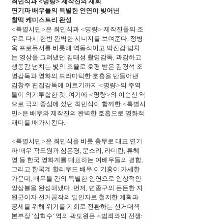
최민식과 <명량> 제작진의 재회
연기파 배우들의 특별한 인연이 빚어낸
찰떡 케미스트리 완성
<특별시민>은 최민식과 <명량> 제작진들의 조
우로 다시 한번 완벽한 시너지를 보여준다. 정병
욱 프로듀서를 비롯해 역동적이고 박진감 넘치
는 영상을 그려냈던 김태성 촬영감독, 과감하고 
생동감 넘치는 빛의 조율로 호평 받은 김경석 조
명감독과 영화의 드라마틱한 호흡을 만들어낸 
김창주 편집감독에 이르기까지 <명량>의 주역
들이 의기투합한 것. 여기에 <명량>의 이순신 역
으로 극의 중심에 섰던 최민식이 함께한 <특별시
민>은 배우와 제작진의 완벽한 호흡으로 영화적 
재미를 배가시킨다.
<특별시민>은 최민식을 비롯 충무로 대표 연기
파 배우 곽도원과 심은경, 문소리, 라미란, 류혜
영 등 한국 영화계를 대표하는 여배우들의 결합, 
그리고 한국계 할리우드 배우 이기홍이 가세한 
가운데, 배우들 간의 특별한 인연으로 인상적인 
앙상블을 완성해냈다. 먼저, 변종구의 든든한 지
원군이자 선거공작의 일인자로 철저한 계획과 
공세를 위해 위기를 기회로 전환하는 선거대책
본부장 ‘심혁수’ 역의 곽도원은 <범죄와의 전쟁: