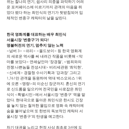
뀌는 찰나의 연기, 쉽사리 의중을 파악하기 어려
운 포커페이스에 이르기까지 관객의 마음을 쥐
었다 폈다 하는 최민식의 연기가 뒷받침되어 입
체적인 변종구 캐릭터의 날을 살린다.
한국 영화계를 대표하는 배우 최민식
서울시장 ‘변종구’가 되다!
명불허전의 연기, 멈추지 않는 노력
<넘버 3> <쉬리> <올드보이> 등 한국 영화계
의 새로운 역사를 써 내려간 작품을 비롯해 <악
마를 보았다> 연쇄살인마 ‘장경철’, <범죄와의 
전쟁:나쁜놈들 전성시대> 비리세관원 ‘최익현’, 
<신세계> 경찰청 수사기획과 ‘강과장’ 그리고 
1,761만 관객을 동원하며 역대 박스오피스 1위
에 오른 <명량>의 이순신 장군까지. 혼신의 연기
로 신드롬을 일으키며 전국민을 사로잡은 최민
식이 <특별시민>에서 서울시장 ‘변종구’ 역을 맡
았다. 현대극으로 돌아온 최민식은 한시도 긴장
을 놓지 않는 철저한 몰입으로 영화 속 캐릭터에 
숨을 불어넣으며 또 한번의 독보적인 캐릭터 서
울시장 ‘변종구’의 탄생을 예고한다.
차기 대권을 노리고 헌정 사상 최초로 3선에 도