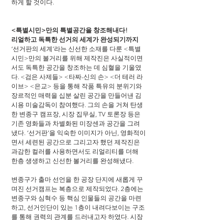
하게 할 것이다.
<특별시민>만의 특별공간을 창조해내다!
리얼하고 독특한 선거의 세계가 완성되기까지
‘선거판의 세계’라는 신선한 소재를 다룬 <특별
시민>만의 볼거리를 위해 제작진은 사실적이면
서도 독특한 공간을 창조하는 데 심혈을 기울였
다. <검은 사제들> <타짜-신의 손> <더 테러 라
이브> <은교> 등을 통해 작품 특유의 분위기와 
장르적인 매력을 십분 살린 공간을 만들어낸 김
시용 미술감독이 참여했다. 그의 손을 거쳐 탄생
한 변종구 캠프장, 시장 집무실, TV 토론장 등은 
기존 영화들과 차별화된 미장센과 공간을 그려
냈다. ‘선거판’을 익숙한 이미지가 아닌, 영화적이
면서 세련된 공간으로 그리고자 했던 제작진은 
과감한 컬러를 사용하면서도 리얼리티를 더해 
한층 생생하고 신선한 볼거리를 완성해냈다.
변종구가 출마 선언을 한 공장 단지에 새롭게 꾸
며진 선거캠프는 복층으로 제작되었다. 2층에는 
변종구와 심혁수 등 핵심 인물들의 공간을 마련
하고, 선거인단이 있는 1층이 내려다보이는 구조
를 통해 권력의 관계를 드러내고자 하였다. 시장 