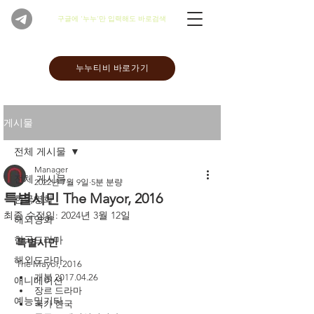
​구글에 '누누'만 입력해도 바로검색
누누티비 바로가기
게시물
전체 게시물
Manager
전체 게시물
2022년 7월 9일
5분 분량
특별시민 The Mayor, 2016
한국영화
최종 수정일:
2024년 3월 12일
해외영화
한국드라마
특별시민 
해외드라마
The Mayor, 2016
개봉 2017.04.26
애니메이션
장르 드라마
예능및기타
국가 한국