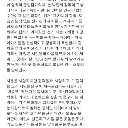
이 영화의 출발점이었다”는 박인제 감독의 구상
에서 시작된 <특별시민>은 권력을 얻는 적법한 
수단이자 입문 과정인 ‘선거’ 그 자체에 집중, 지
금껏 본적 없는 선거판의 세계를 그려내며 기존 
정치 소재 영화들과 궤를 달리한다. 기존 한국 영
화에서 접하기 어려웠던 ‘선거’라는 소재를 조명
한 <특별시민>은 이를 준비하는 과정에서의 뒷 
이야기들을 현실적이고 생생하게 표현한다. 권
력을 얻기 위해선 선거에서 이겨야 하고, 이기기 
위해선 더 많은 시민들의 마음을 뺏어야 하는 세
계. 그 곳에서 살아남고 선택 받기 위해 달려가는 
한 남자 ‘변종구’를 중심으로 흡입력 있는 스토리
를 담아낸다.
서울을 사랑하지만 권력을 더 사랑하고, 그 권력
을 오직 시민들을 위해 휘두르겠다는 서울시장 
‘변종구’. 달변가인 동시에 누구보다 전략적이며, 
탁월한 리더십과 쇼맨십을 갖춘 ‘변종구’라는 캐
릭터는 기존 영화에서 그려졌던 부정부패와 무
능력함으로 획일화된 정치인 캐릭터에서 탈피, 
보다 입체적이고 다변화된 정치인의 모습을 보
여준다. 더없이 친근하고 사람 좋은 웃음을 짓다
가도 일순 상대를 꿰뚫는 날카로운 눈빛으로 바