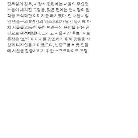
집무실의 경우, 시장석 뒷편에는 서울의 주요명
소들이 새겨진 그림을, 맞은 편에는 변시장의 업
적을 도식화한 이미지를 배치했다. 현 서울시장
인 변종구의 8년간의 히스토리가 담긴 동시에 마
치 서울을 소유한 듯한 변종구의 욕망을 담은 공
간으로 완성해냈다. 그리고 서울시장 후보 TV 토
론장은 ‘쇼’의 이미지를 강조하기 위해 강렬한 색
상과 디자인을 가미했으며, 변종구를 비롯 인물
에 시선을 집중시키기 위한 스포트라이트 조명
으로 방점을 찍었다. 여기에 전세계 선거 자료를 
물색하며 각 정당의 로고 디자인부터 선거 소품
과 의상, 캐치프레이즈 카피와 글씨체 하나까지 
디테일한 묘사에 심혈을 기울여 독특한 선거 비
주얼을 만들어냈다. 뿐만 아니라 시청 광장과 남
산 팔각정, 인왕산을 비롯 후보들의 유세장으로 
등장하는 노량진과 대학로, 가락동 수산물 시장 
등 서울 명소와 시내 곳곳에서의 로케이션을 통
해 선거 현장의 생생함을 카메라로 포착해냈다. 
이를 통해 완성된 <특별시민>만의 특별한 볼거
리는 영화적 완성도에 현실성이 더해진 비주얼
로 보는 재미를 극대화할 것이다.