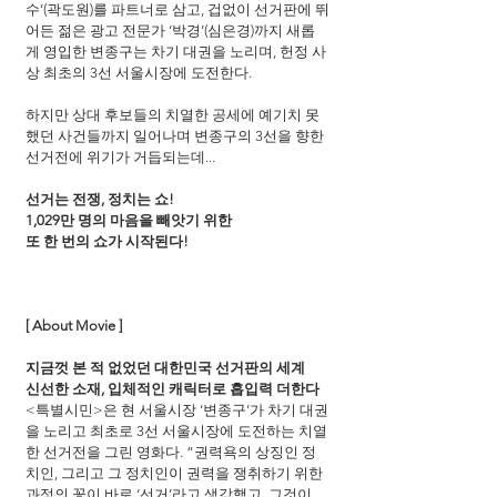
수’(곽도원)를 파트너로 삼고, 겁없이 선거판에 뛰
어든 젊은 광고 전문가 ‘박경’(심은경)까지 새롭
게 영입한 변종구는 차기 대권을 노리며, 헌정 사
상 최초의 3선 서울시장에 도전한다.
하지만 상대 후보들의 치열한 공세에 예기치 못
했던 사건들까지 일어나며 변종구의 3선을 향한 
선거전에 위기가 거듭되는데...
선거는 전쟁, 정치는 쇼!
1,029만 명의 마음을 빼앗기 위한
또 한 번의 쇼가 시작된다!
[ About Movie ]
지금껏 본 적 없었던 대한민국 선거판의 세계
신선한 소재, 입체적인 캐릭터로 흡입력 더한다
<특별시민>은 현 서울시장 ‘변종구’가 차기 대권
을 노리고 최초로 3선 서울시장에 도전하는 치열
한 선거전을 그린 영화다. “권력욕의 상징인 정
치인, 그리고 그 정치인이 권력을 쟁취하기 위한 
과정의 꽃이 바로 ‘선거’라고 생각했고, 그것이 