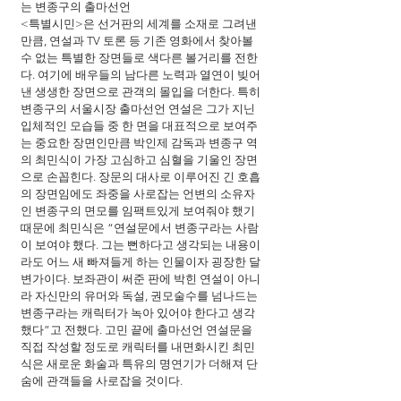
는 변종구의 출마선언
<특별시민>은 선거판의 세계를 소재로 그려낸 
만큼, 연설과 TV 토론 등 기존 영화에서 찾아볼 
수 없는 특별한 장면들로 색다른 볼거리를 전한
다. 여기에 배우들의 남다른 노력과 열연이 빚어
낸 생생한 장면으로 관객의 몰입을 더한다. 특히 
변종구의 서울시장 출마선언 연설은 그가 지닌 
입체적인 모습들 중 한 면을 대표적으로 보여주
는 중요한 장면인만큼 박인제 감독과 변종구 역
의 최민식이 가장 고심하고 심혈을 기울인 장면
으로 손꼽힌다. 장문의 대사로 이루어진 긴 호흡
의 장면임에도 좌중을 사로잡는 언변의 소유자
인 변종구의 면모를 임팩트있게 보여줘야 했기 
때문에 최민식은 “연설문에서 변종구라는 사람
이 보여야 했다. 그는 뻔하다고 생각되는 내용이
라도 어느 새 빠져들게 하는 인물이자 굉장한 달
변가이다. 보좌관이 써준 판에 박힌 연설이 아니
라 자신만의 유머와 독설, 권모술수를 넘나드는 
변종구라는 캐릭터가 녹아 있어야 한다고 생각
했다”고 전했다. 고민 끝에 출마선언 연설문을 
직접 작성할 정도로 캐릭터를 내면화시킨 최민
식은 새로운 화술과 특유의 명연기가 더해져 단
숨에 관객들을 사로잡을 것이다.