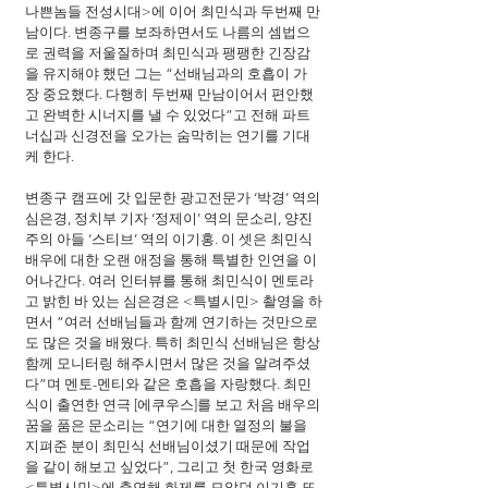
나쁜놈들 전성시대>에 이어 최민식과 두번째 만
남이다. 변종구를 보좌하면서도 나름의 셈법으
로 권력을 저울질하며 최민식과 팽팽한 긴장감
을 유지해야 했던 그는 “선배님과의 호흡이 가
장 중요했다. 다행히 두번째 만남이어서 편안했
고 완벽한 시너지를 낼 수 있었다”고 전해 파트
너십과 신경전을 오가는 숨막히는 연기를 기대
케 한다.
변종구 캠프에 갓 입문한 광고전문가 ‘박경’ 역의 
심은경, 정치부 기자 ‘정제이’ 역의 문소리, 양진
주의 아들 ‘스티브’ 역의 이기홍. 이 셋은 최민식 
배우에 대한 오랜 애정을 통해 특별한 인연을 이
어나간다. 여러 인터뷰를 통해 최민식이 멘토라
고 밝힌 바 있는 심은경은 <특별시민> 촬영을 하
면서 “여러 선배님들과 함께 연기하는 것만으로
도 많은 것을 배웠다. 특히 최민식 선배님은 항상 
함께 모니터링 해주시면서 많은 것을 알려주셨
다”며 멘토-멘티와 같은 호흡을 자랑했다. 최민
식이 출연한 연극 [에쿠우스]를 보고 처음 배우의 
꿈을 품은 문소리는 “연기에 대한 열정의 불을 
지펴준 분이 최민식 선배님이셨기 때문에 작업
을 같이 해보고 싶었다”, 그리고 첫 한국 영화로 
<특별시민>에 출연해 화제를 모았던 이기홍 또