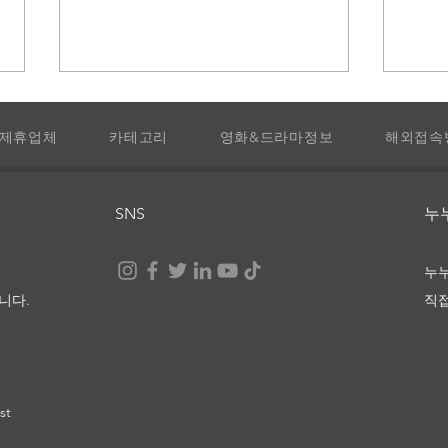
제휴업체
카테고리
영화&드라마정보
해외접속
라 비
SNS
​
눈부신 세상 끝에서, 너와 나
누
니다.
직
st