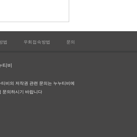
방법
우회접속방법
문의
 앙 로즈
누누티비
누티비의 저작권 관련 문의는 누누티비에
접 문의하시기 바랍니다