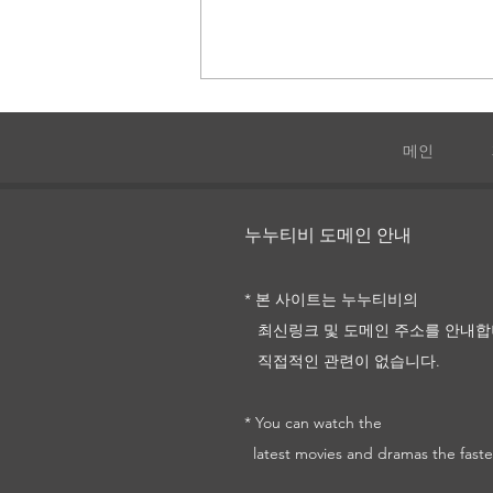
메인
731
누누티비 도메인 안내
* 본 사이트는 누누티비의
최신링크 및
도메인 주소를
안내합
직접적인 관련이 없습니다.
* You can watch the
latest movies and dramas the faste