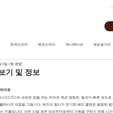
​구
한국드라마
해외드라마
애니메이션
예능및기타
월 6일
2분 분량
보기 및 정보
 히어로
버스(DCEU)의 새로운 장을 여는 히어로 액션 영화로, 빛보다 빠른 속도로
즉 플래시의 모험을 그립니다. 에즈라 밀러가 연기한 배리 앨런은 평범한 
는 인물입니다. 어린 시절 겪은 트라우마로부터 가족을 구하기 위해 시