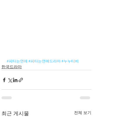
#피타는연애
#피타는연애드라마
#누누티비
한국드라마
전체 보기
최근 게시물