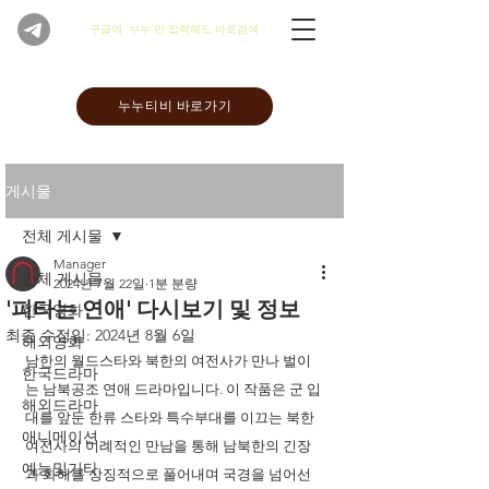
​구글에 '누누'만 입력해도 바로검색
누누티비 바로가기
게시물
전체 게시물
Manager
전체 게시물
2024년 7월 22일
1분 분량
'피타는 연애' 다시보기 및 정보
한국영화
최종 수정일:
2024년 8월 6일
해외영화
남한의 월드스타와 북한의 여전사가 만나 벌이
한국드라마
는 남북공조 연애 드라마입니다. 이 작품은 군 입
해외드라마
대를 앞둔 한류 스타와 특수부대를 이끄는 북한 
애니메이션
여전사의 이례적인 만남을 통해 남북한의 긴장
예능및기타
과 화해를 상징적으로 풀어내며 국경을 넘어선 