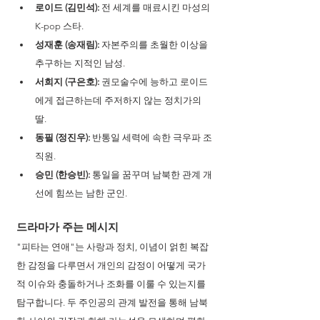
로이드 (김민석):
 전 세계를 매료시킨 마성의 
K-pop 스타.
성재훈 (송재림):
 자본주의를 초월한 이상을 
추구하는 지적인 남성.
서희지 (구은호):
 권모술수에 능하고 로이드
에게 접근하는데 주저하지 않는 정치가의 
딸.
동필 (정진우): 
반통일 세력에 속한 극우파 조
직원.
승민 (한승빈):
 통일을 꿈꾸며 남북한 관계 개
선에 힘쓰는 남한 군인.
드라마가 주는 메시지 
"피타는 연애"는 사랑과 정치, 이념이 얽힌 복잡
한 감정을 다루면서 개인의 감정이 어떻게 국가
적 이슈와 충돌하거나 조화를 이룰 수 있는지를 
탐구합니다. 두 주인공의 관계 발전을 통해 남북