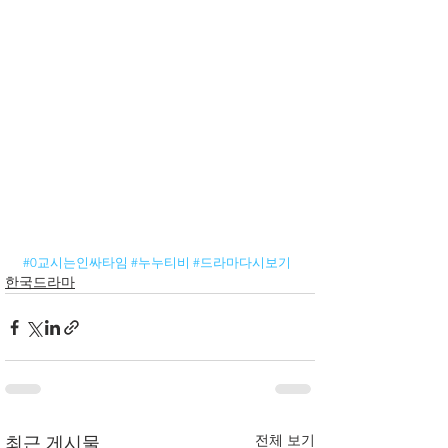
#0교시는인싸타임
#누누티비
#드라마다시보기
한국드라마
전체 보기
최근 게시물