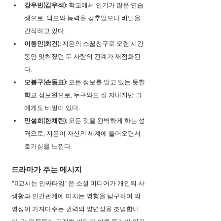
강우빈(김우석):
 학교에서 인기가 많은 연습
생으로, 외모와 능력을 갖추었으나 비밀을 
간직하고 있다.
이동민(최건):
 지은의 소꿉친구로 오랜 시간 
동안 잊혀졌던 두 사람의 관계가 재점화된
다.
모봉구(손동표):
 모든 정보를 알고 있는 듯한 
학교 정보원으로, 누구와도 잘 지내지만 그
에게도 비밀이 있다.
민설희(한채린):
 모든 것을 완벽하게 하는 성
격으로, 지은이 자신의 세계에 들어오면서 
호기심을 느낀다.
드라마가 주는 메시지
"0교시는 인싸타임"은 소셜 미디어가 개인의 사
생활과 인간관계에 미치는 영향을 탐구하며 익
명성이 가져다주는 권력의 양면성을 조명합니