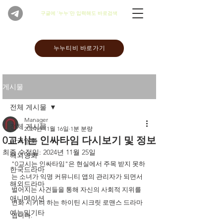
​구글에 '누누'만 입력해도 바로검색
누누티비 바로가기
게시물
전체 게시물
Manager
전체 게시물
2024년 11월 16일
1분 분량
0교시는 인싸타임 다시보기 및 정보
한국영화
최종 수정일:
2024년 11월 25일
해외영화
"0교시는 인싸타임"은 현실에서 주목 받지 못하
한국드라마
는 소녀가 익명 커뮤니티 앱의 관리자가 되면서 
해외드라마
벌어지는 사건들을 통해 자신의 사회적 지위를 
애니메이션
변화 시키려 하는 하이틴 시크릿 로맨스 드라마
예능및기타
입니다. 