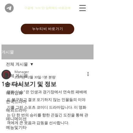
​구글에 '누누'만 입력해도 바로검색
누누티비 바로가기
게시물
전체 게시물
Manager
전체 게시물
2024년 12월 30일
1분 분량
1승 다시보기 및 정보
한국영화
영화 "1승"은 인생과 경기장에서 연속된 패배에
해외영화
도 불구하고 결코 포기하지 않는 인물들의 이야
한국드라마
기를 그린 스포츠 코미디 드라마입니다. 이 영화
해외드라마
는 단 한 번의 승리를 향한 끈질긴 도전을 통해 관
애니메이션
객에게 큰 웃음과 감동을 선사합니다.
예능및기타