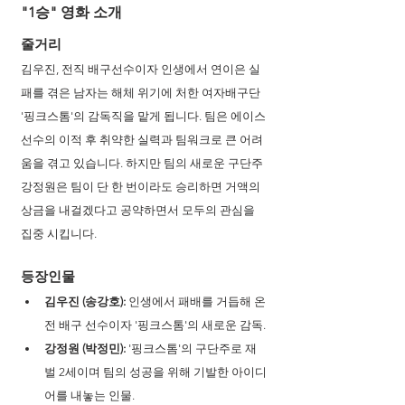
"1승" 영화 소개
줄거리
김우진, 전직 배구선수이자 인생에서 연이은 실
패를 겪은 남자는 해체 위기에 처한 여자배구단 
'핑크스톰'의 감독직을 맡게 됩니다. 팀은 에이스 
선수의 이적 후 취약한 실력과 팀워크로 큰 어려
움을 겪고 있습니다. 하지만 팀의 새로운 구단주 
강정원은 팀이 단 한 번이라도 승리하면 거액의 
상금을 내걸겠다고 공약하면서 모두의 관심을 
집중 시킵니다.
등장인물
김우진 (송강호):
 인생에서 패배를 거듭해 온 
전 배구 선수이자 '핑크스톰'의 새로운 감독.
강정원 (박정민):
 '핑크스톰'의 구단주로 재
벌 2세이며 팀의 성공을 위해 기발한 아이디
어를 내놓는 인물.