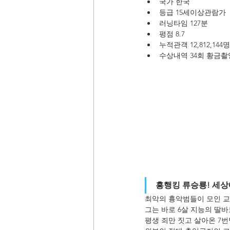
국가 한국
등급 15세이상관람가
러닝타임 127분
평점 8.7
누적관객 12,812,144명
수상내역 34회 황금촬영
흥행킹 류승룡! 세상
최악의 흉악범들이 모인 교
그는 바로 6살 지능의 딸바보
평생 죄만 짓고 살아온 7번