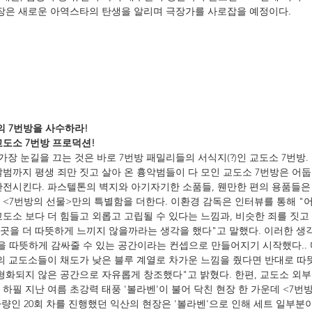
등장은 새로운 아역스타의 탄생을 알리며 극장가를 사로잡을 예정이다.
의 7번방을 사수하라!
교도소 7번방 프로덕션!
가장 눈길을 끄는 것은 바로 7번방 패밀리들의 서식지(?)인 교도소 7번방. 
갈범까지 평생 죄만 짓고 살아 온 흉악범들이 다 모인 교도소 7번방은 어
반전시킨다. 파스텔톤의 벽지와 아기자기한 소품들, 웬만한 편의 용품들은
<7번방의 선물>만의 특별함을 더한다. 이환경 감독은 인터뷰를 통해 "어
도소 보다 더 힘들고 외롭고 고립될 수 있다는 느낌과, 비슷한 죄를 짓고
곳을 더 따뜻하게 느끼지 않을까라는 생각을 했다"고 말했다. 이러한 생
승'을 따뜻하게 감싸줄 수 있는 공간이라는 컨셉으로 만들어지기 시작했다..
존의 교도소들이 채도가 낮은 블루 계열로 차가운 느낌을 줬다면 반대로 따
정형화되지 않은 공간으로 자유롭게 창조했다"고 밝혔다. 한편, 교도소 외부
하필 지난 여름 초강력 태풍 '볼라벤'이 불어 닥친 현장 한 가운데 <7번
 가량인 20회 차를 진행했던 익산의 현장은 '볼라벤'으로 인해 세트 일부