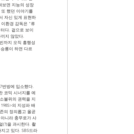
살펴보면 지능의 성장
 또 했던 이야기를 
서 자신 있게 표현하
 이환경 감독은 "류
터다. 겉으로 보이
아끼지 않았다.
원빈까지 오직 흥행성
류승룡이 하면 다르
 7번방에 입소했다. 
한 코믹 시너지를 예
무소불위의 권력을 지
1985>의 지성파 배
기존의 정의롭고 올곧
 아니라 충무로가 사
(?)을 과시한다. 촬
고 있다. SBS드라