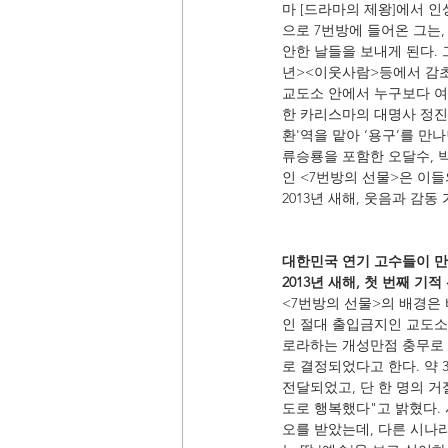
마 [드라마의 제왕]에서 
으로 7번방에 들어온 그는,
안한 날들을 보내게 된다. 
년><이웃사람>등에서 감초
교도소 안에서 누구보다 여
한 카리스마의 대명사 정진
환'역을 맡아 ‘용구’를 
류승룡을 포함한 오달수, 
인 <7번방의 선물>은 이
2013년 새해, 웃음과 감
대한민국 연기 고수들이 만
2013년 새해, 첫 번째 기
<7번방의 선물>의 배경은 
인 절대 출입금지인 교도소 
로라하는 개성만점 충무로 
로 결정되었다고 한다. 약 
전달되었고, 단 한 명의 
도로 행복했다"고 밝혔다. 
오를 받았는데, 다른 시나리