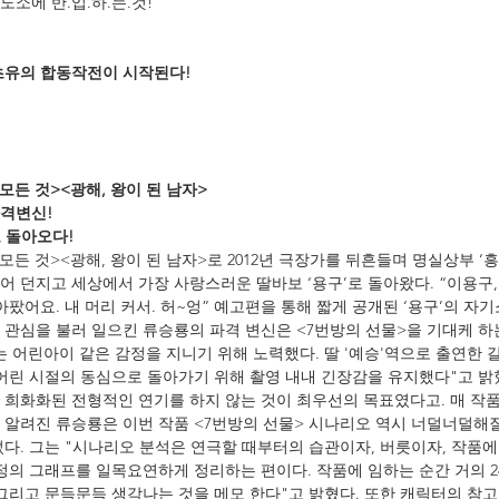
소에 반.입.하.는.것!
초유의 합동작전이 시작된다!
모든 것><광해, 왕이 된 남자>
파격변신!
로 돌아오다!
모든 것><광해, 왕이 된 남자>로 2012년 극장가를 뒤흔들며 명실상부 ‘
 던지고 세상에서 가장 사랑스러운 딸바보 ‘용구’로 돌아왔다. “이용구, 19
아팠어요. 내 머리 커서. 허~엉” 예고편을 통해 짧게 공개된 ‘용구’의 자
관심을 불러 일으킨 류승룡의 파격 변신은 <7번방의 선물>을 기대케 하는
 어린아이 같은 감정을 지니기 위해 노력했다. 딸 '예승'역으로 출연한 
어린 시절의 동심으로 돌아가기 위해 촬영 내내 긴장감을 유지했다"고 밝혔
 희화화된 전형적인 연기를 하지 않는 것이 최우선의 목표였다고. 매 작
 알려진 류승룡은 이번 작품 <7번방의 선물> 시나리오 역시 너덜너덜해
다. 그는 "시나리오 분석은 연극할 때부터의 습관이자, 버릇이자, 작품에
감정의 그래프를 일목요연하게 정리하는 편이다. 작품에 임하는 순간 거의 
그리고 문득문득 생각나는 것을 메모 한다"고 밝혔다. 또한 캐릭터의 참고