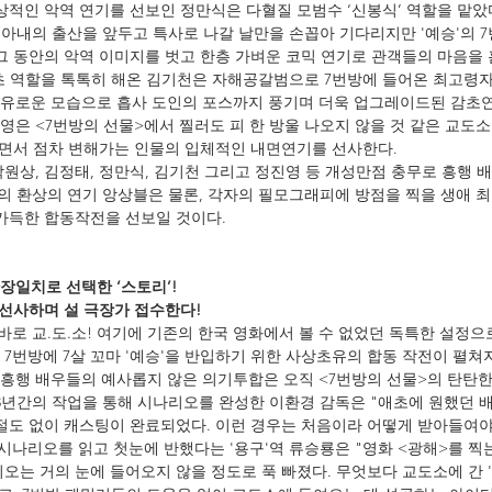
인상적인 악역 연기를 선보인 정만식은 다혈질 모범수 ‘신봉식’ 역할을 맡았
 아내의 출산을 앞두고 특사로 나갈 날만을 손꼽아 기다리지만 '예승'의 7번
그 동안의 악역 이미지를 벗고 한층 가벼운 코믹 연기로 관객들의 마음을 훔
 역할을 톡톡히 해온 김기천은 자해공갈범으로 7번방에 들어온 최고령자 
유로운 모습으로 흡사 도인의 포스까지 풍기며 더욱 업그레이드된 감초연
영은 <7번방의 선물>에서 찔러도 피 한 방울 나오지 않을 것 같은 교도소
만나면서 점차 변해가는 인물의 입체적인 내면연기를 선사한다.
박원상, 김정태, 정만식, 김기천 그리고 정진영 등 개성만점 충무로 흥행 
들의 환상의 연기 앙상블은 물론, 각자의 필모그래피에 방점을 찍을 생애 
동 가득한 합동작전을 선보일 것이다.
장일치로 선택한 ‘스토리’!
적 선사하며 설 극장가 접수한다!
바로 교.도.소! 여기에 기존의 한국 영화에서 볼 수 없었던 독특한 설정으
7번방에 7살 꼬마 '예승'을 반입하기 위한 사상초유의 합동 작전이 펼쳐지
흥행 배우들의 예사롭지 않은 의기투합은 오직 <7번방의 선물>의 탄탄
3년간의 작업을 통해 시나리오를 완성한 이환경 감독은 "애초에 원했던 배우
거절도 없이 캐스팅이 완료되었다. 이런 경우는 처음이라 어떻게 받아들여야
시나리오를 읽고 첫눈에 반했다는 '용구'역 류승룡은 "영화 <광해>를 찍
오는 거의 눈에 들어오지 않을 정도로 푹 빠졌다. 무엇보다 교도소에 간 