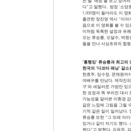
는 딸 '예승'을 보고 싶
다"고 말했다.. 방장 '소
1,000명이 들더라도 이 
출연한 정진영 역시 "이야
음으로 이 영화를 볼 수 
이처럼 독특한 설정과 유쾌
오는 류승룡, 오달수, 박
들을 만나 사상초유의 합동작
‘흥행킹’ 류승룡과 최고의
한국의 ‘다코타 패닝’ 갈소
한효주, 임수정, 문채원까
여배우를 만났다. 제작진의 
구'와 세일러문 가방만 있
한 표정과 똑 부러진 대사 
가능성을 알아본 이환경 감
같은 느낌에 그림을 그릴 수
기적 같은 일이 일어났다.
류승룡 또한 "그 또래 아
있거나 같이 자기도 했다. 
줬다"고 밝혔다. 김유정, 김