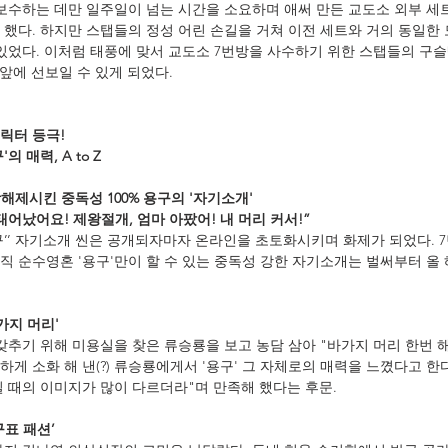
 보수하는 데만 일주일이 넘는 시간을 소요하며 애써 만든 교도소 외부 세
 했다. 하지만 스탭들의 정성 어린 손길을 거쳐 이전 세트와 거의 동일한
 있었다. 이처럼 태풍에 맞서 교도소 7번방을 사수하기 위한 스탭들의 구슬
앞에 선보일 수 있게 되었다.
캐릭터 등극!
 매력, A to Z
해제시킨 중독성 100% 용구의 '자기소개'
일 태어났어요! 제왕절개, 엄마 아팠어! 내 머리 커서!”
구’’ 자기소개 씬은 공개되자마자 온라인을 초토화시키며 화제가 되었다. 
직 순수영혼 '용구'만이 할 수 있는 중독성 강한 자기소개는 벌써부터 올 
가지 머리'
갖추기 위해 미용실을 찾은 류승룡을 보고 농담 삼아 "바가지 머리 한번 
게 소화 해 낸(?) 류승룡에게서 '용구' 그 자체로의 매력을 느꼈다고 한다
닐 때의 이미지가 많이 다르더라"며 만족해 했다는 후문.
구표 패션’