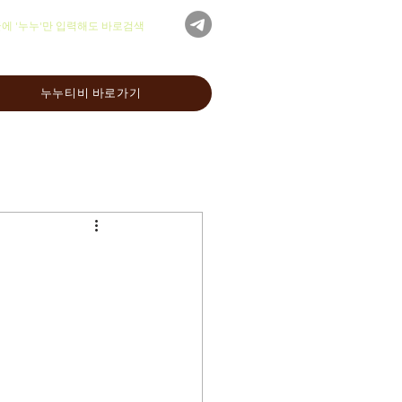
글에 '누누'만 입력해도 바로검색
누누티비 바로가기