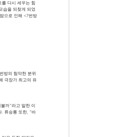
트를 다시 세우는 힘
 모습을 되찾게 되었
땀으로 인해 <7번방
7번방의 험악한 분위
해 극장가 최고의 유
해볼까"라고 말한 이
. 류승룡 또한, "바