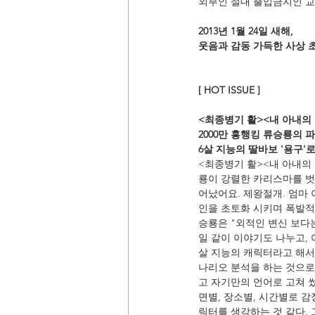
외부인 절대 출입금지인 교도
2013년 1월 24일 새해,
웃음과 감동 가득한 사상 
[ HOT ISSUE ]
<최종병기 활><내 아내의 
2000만 흥행킹 류승룡의 
6살 지능의 딸바보 '용구'
<최종병기 활><내 아내의 
룡이 강렬한 카리스마를 벗어
어났어요. 제왕절개. 엄마 
인을 초토화 시키며 폭발적 
승룡은 "외적인 변신 보다는
일 같이 이야기도 나누고, 
살 지능의 캐릭터라고 해서
나리오 분석을 하는 것으로
고 자기만의 언어로 고쳐 썼
면별, 장소별, 시간별로 
릭터를 생각하는 것 같다. 