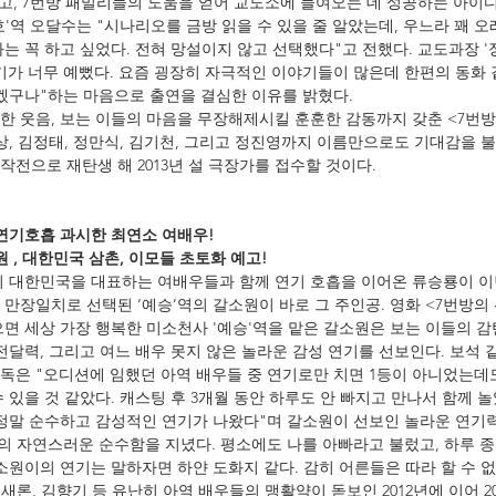
어하고, 7번방 패밀리들의 도움을 얻어 교도소에 들여오는 데 성공하는 아
양호'역 오달수는 "시나리오를 금방 읽을 수 있을 줄 알았는데, 우느라 꽤 오
영화는 꼭 하고 싶었다. 전혀 망설이지 않고 선택했다"고 전했다. 교도과장 
기가 너무 예뻤다. 요즘 굉장히 자극적인 이야기들이 많은데 한편의 동화 
있겠구나"하는 마음으로 출연을 결심한 이유를 밝혔다.
한 웃음, 보는 이들의 마음을 무장해제시킬 훈훈한 감동까지 갖춘 <7번
원상, 김정태, 정만식, 김기천, 그리고 정진영까지 이름만으로도 기대감을 
전으로 재탄생 해 2013년 설 극장가를 접수할 것이다.
 연기호흡 과시한 최연소 여배우!
원 , 대한민국 삼촌, 이모들 초토화 예고!
지 대한민국을 대표하는 여배우들과 함께 연기 호흡을 이어온 류승룡이 이
만장일치로 선택된 ‘예승’역의 갈소원이 바로 그 주인공. 영화 <7번방의 
으면 세상 가장 행복한 미소천사 '예승'역을 맡은 갈소원은 보는 이들의 
전달력, 그리고 여느 배우 못지 않은 놀라운 감성 연기를 선보인다. 보석 
독은 "오디션에 임했던 아역 배우들 중 연기로만 치면 1등이 아니었는데도
 있을 것 같았다. 캐스팅 후 3개월 동안 하루도 안 빠지고 만나서 함께 놀
 정말 순수하고 감성적인 연기가 나왔다"며 갈소원이 선보인 놀라운 연기력
이의 자연스러운 순수함을 지녔다. 평소에도 나를 아빠라고 불렀고, 하루 
소원이의 연기는 말하자면 하얀 도화지 같다. 감히 어른들은 따라 할 수 
새론, 김향기 등 유난히 아역 배우들의 맹활약이 돋보인 2012년에 이어 20