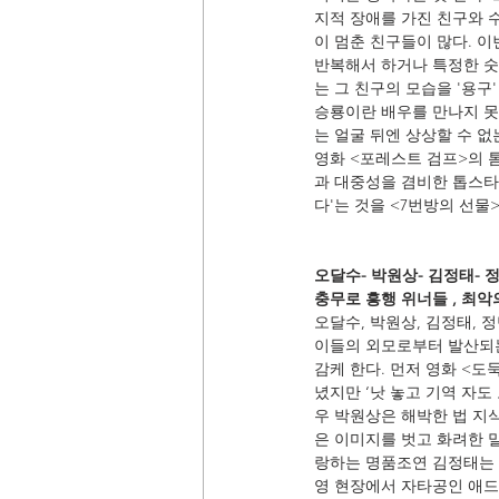
지적 장애를 가진 친구와 수
이 멈춘 친구들이 많다. 이
반복해서 하거나 특정한 숫
는 그 친구의 모습을 '용구
승룡이란 배우를 만나지 못
는 얼굴 뒤엔 상상할 수 없
영화 <포레스트 검프>의 톰
과 대중성을 겸비한 톱스타
다'는 것을 <7번방의 선물
오달수- 박원상- 김정태- 
충무로 흥행 위너들 , 최악
오달수, 박원상, 김정태, 
이들의 외모로부터 발산되는
감케 한다. 먼저 영화 <
녔지만 ‘낫 놓고 기역 자도
우 박원상은 해박한 법 지
은 이미지를 벗고 화려한 
랑하는 명품조연 김정태는 7
영 현장에서 자타공인 애드