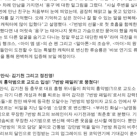
 차례 만남을 가지면서 '용구'에 대한 밑그림을 그렸다. "사실 주변을 
번에 만난 친구는 처음부터 눈에 띄었는데, 굉장히 해맑고 늘 웃고 있었다.
자를 잘 기억했다. 오래 기억하고 싶은 것이나 잘 할 수 있는 말을 반복해
' 캐릭터에 많이 입혔다"고 설명했다. <7번방의 선물>로 첫 호흡을 함께한
했다면 내 머릿속 '용구'는 태어나지 못하고 가슴으로만 묻어야 했을 캐릭
는 또 다른 얼굴을 숨기고 다니는 정말 무섭고 대단한 배우"라며 극찬을 
 행크스, <아이 엠 샘>의 숀 펜 그리고 <말아톤>의 조승우, <마더>의 
들만이 도전할 수 있는 특별한 캐릭터로 변신한 류승룡은 '바보 연기도 
>을 통해 완벽하게 입증해 보일 예정이다.
정만식- 김기천 그리고 정진영!
의 흉악범으로 교도소 입성! ‘7번방 패밀리’로 뭉쳤다!
정만식, 김기천 등 충무로 대표 흥행 위너들이 최악의 흉악범(?)으로 교도소
 각기 다른 개성과 허를 찌르는 유머 감각은 '7번방 패밀리'로서의 강력
도둑들>로 천만 배우에 등극한 오달수는 7번방의 방장이자 교도소 안에서 
 모르는’ 비밀을 지닌 밀수범 '소양호'로 변신했다. <부러진 화살><남영동 
식으로 무장한 7번방 최고의 브레인이자 사기전과범 '최춘호'로 분했다. 
말솜씨로 무장한 사기범으로 변신해 색다른 웃음을 선사할 예정이다. 뿐만
번방의 '외모 담당' 꽃미모 간통범 '강만범'역을 맡아 7번방 최강의 비주얼
리브의 달인으로 인정받는 그의 업그레이드 된 코믹연기에 기대감이 쏟아지