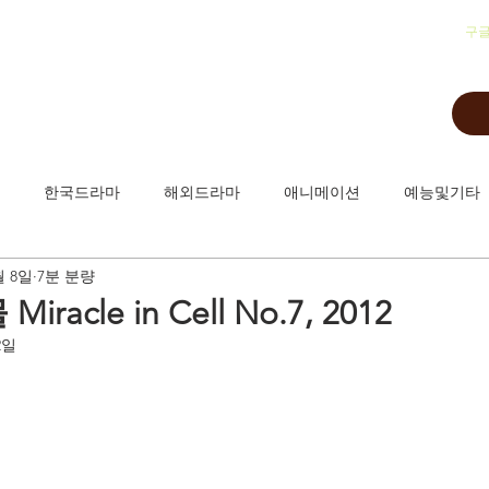
​구
한국드라마
해외드라마
애니메이션
예능및기타
월 8일
7분 분량
racle in Cell No.7, 2012
2일