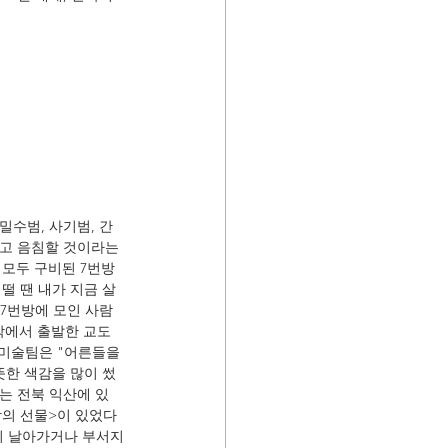
밀수범, 사기범, 간
둡고 음침할 것이라는 
 모두 구비된 7번방
떨 땐 내가 지금 살
 7번방에 모인 사람
각에서 출발한 교도
 미술팀은 "어른들을 
뜻한 색감을 많이 썼
는 전북 익산에 있
방의 선물>이 있었다
분이 날아가거나 부서지