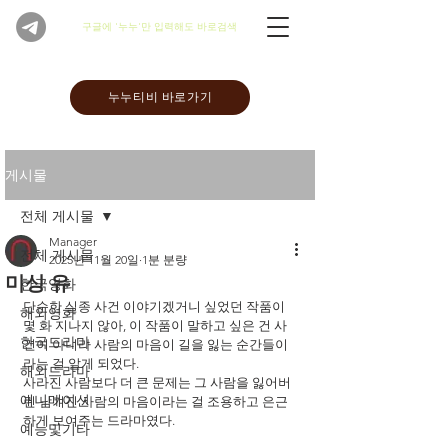
​구글에 '누누'만 입력해도 바로검색
누누티비 바로가기
게시물
전체 게시물
Manager
전체 게시물
2025년 11월 20일
1분 분량
미싱 유
한국영화
단순한 실종 사건 이야기겠거니 싶었던 작품이 
해외영화
몇 화 지나지 않아, 이 작품이 말하고 싶은 건 사
한국드라마
건이 아니라 사람의 마음이 길을 잃는 순간들이
라는 걸 알게 되었다.
해외드라마
사라진 사람보다 더 큰 문제는 그 사람을 잃어버
애니메이션
린 남겨진 사람의 마음이라는 걸 조용하고 은근
하게 보여주는 드라마였다. 
예능및기타