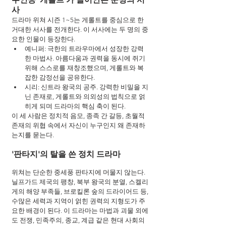
사
드라마 위쳐 시즌 1~5는 게롤트를 중심으로 한 
거대한 서사를 전개한다. 이 서사에는 두 명의 중
요한 인물이 등장한다.
예니퍼: 극한의 트라우마에서 성장한 강력
한 마법사. 아름다움과 권력을 동시에 쥐기 
위해 스스로를 재창조했으며, 게롤트와 복
잡한 감정선을 공유한다.
시리: 신트라 왕국의 공주. 강력한 비밀을 지
닌 존재로, 게롤트와 의외성의 법칙으로 얽
히게 되며 드라마의 핵심 축이 된다.
이 세 사람은 정치적 음모, 종족 간 갈등, 초월적 
존재의 위협 속에서 자신이 누구인지 왜 존재하
는지를 묻는다.
'판타지'의 탈을 쓴 정치 드라마
위쳐는 단순한 중세풍 판타지에 머물지 않는다. 
닐프가드 제국의 팽창, 북부 왕국의 분열, 스켈리
게의 해양 부족들, 브로킬론 숲의 드라이어드 등, 
수많은 세력과 지역이 얽힌 권력의 지형도가 주
요한 배경이 된다. 이 드라마는 마법과 괴물 외에
도 전쟁, 민족주의, 종교, 계급 같은 현대 사회의 