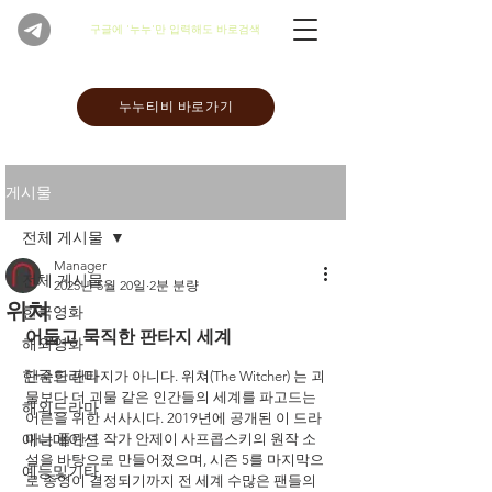
​구글에 '누누'만 입력해도 바로검색
누누티비 바로가기
게시물
전체 게시물
Manager
전체 게시물
2025년 5월 20일
2분 분량
위쳐
한국영화
어둡고 묵직한 판타지 세계
해외영화
한국드라마
단순한 판타지가 아니다. 위쳐(The Witcher) 는 괴
물보다 더 괴물 같은 인간들의 세계를 파고드는 
해외드라마
어른을 위한 서사시다. 2019년에 공개된 이 드라
애니메이션
마는 폴란드 작가 안제이 사프콥스키의 원작 소
설을 바탕으로 만들어졌으며, 시즌 5를 마지막으
예능및기타
로 종영이 결정되기까지 전 세계 수많은 팬들의 