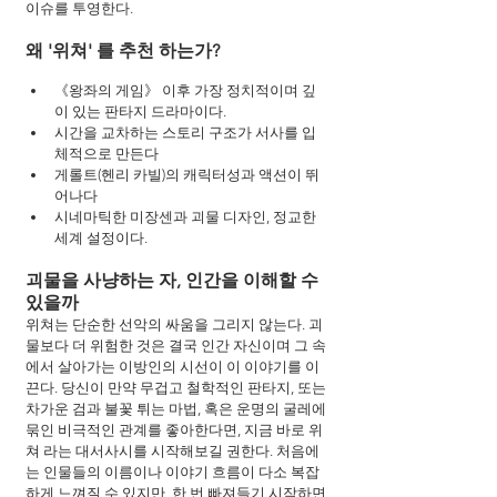
이슈를 투영한다.
왜 '위쳐' 를 추천 하는가?
《왕좌의 게임》 이후 가장 정치적이며 깊
이 있는 판타지 드라마이다.
시간을 교차하는 스토리 구조가 서사를 입
체적으로 만든다
게롤트(헨리 카빌)의 캐릭터성과 액션이 뛰
어나다
시네마틱한 미장센과 괴물 디자인, 정교한 
세계 설정이다.
괴물을 사냥하는 자, 인간을 이해할 수 
있을까
위쳐는 단순한 선악의 싸움을 그리지 않는다. 괴
물보다 더 위험한 것은 결국 인간 자신이며 그 속
에서 살아가는 이방인의 시선이 이 이야기를 이
끈다. 당신이 만약 무겁고 철학적인 판타지, 또는 
차가운 검과 불꽃 튀는 마법, 혹은 운명의 굴레에 
묶인 비극적인 관계를 좋아한다면, 지금 바로 위
쳐 라는 대서사시를 시작해보길 권한다. 처음에
는 인물들의 이름이나 이야기 흐름이 다소 복잡
하게 느껴질 수 있지만, 한 번 빠져들기 시작하면 