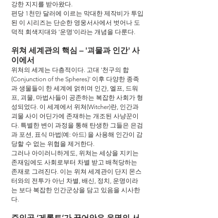
강한 지지를 받아왔다.
편당 1천만 달러에 이르는 막대한 제작비가 투입
된 이 시리즈는 단순한 영웅서사에서 벗어나 도
덕적 회색지대와 '운명'이라는 개념을 다룬다. 
위쳐 세계관의 핵심 – '괴물과 인간' 사
이에서
위쳐의 세계는 다층적이다. 고대 '천구의 합
(Conjunction of the Spheres)' 이후 다양한 종족
과 생물들이 한 세계에 얽히며 인간, 엘프, 드워
프, 괴물, 마법사들이 공존하는 복잡한 사회가 형
성되었다. 이 세계에서 위쳐(Witcher)란, 인간과 
괴물 사이 어딘가에 존재하는 개조된 사냥꾼이
다. 특별한 변이 과정을 통해 탄생한 그들은 은검
과 포션, 표식 마법(예: 아드) 을 사용해 인간이 감
당할 수 없는 위협을 제거한다.
그러나 아이러니하게도, 위쳐는 세상을 지키는 
존재임에도 사회로부터 차별 받고 배척당하는 
존재로 그려진다. 이는 위쳐 세계관이 단지 몬스
터와의 전투가 아닌 차별, 배신, 정치, 운명이라
는 보다 복잡한 인간군상을 담고 있음을 시사한
다.
주인공 ‘게롤트’가 끌어안은 운명의 서