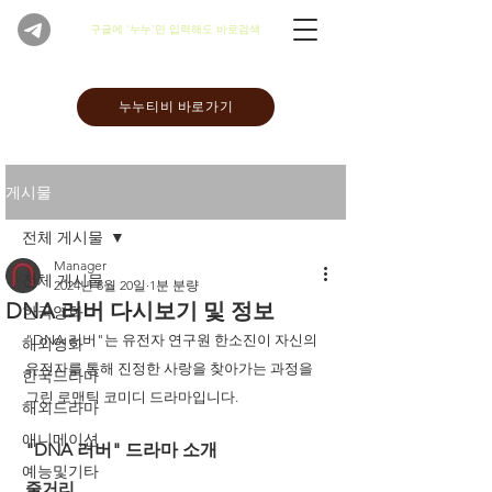
​구글에 '누누'만 입력해도 바로검색
누누티비 바로가기
게시물
전체 게시물
Manager
전체 게시물
2024년 8월 20일
1분 분량
DNA 러버 다시보기 및 정보
한국영화
"DNA 러버"는 유전자 연구원 한소진이 자신의 
해외영화
유전자를 통해 진정한 사랑을 찾아가는 과정을 
한국드라마
그린 로맨틱 코미디 드라마입니다. 
해외드라마
애니메이션
"DNA 러버" 드라마 소개
예능및기타
줄거리