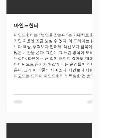
마인드헌터
마인드헌터는 “범인을 잡는다”는 기대치로 들어
가면 처음엔 조금 낯설 수 있다. 이 드라마는 현장
보다 책상, 추격보다 인터뷰, 액션보다 침묵에 더
많은 시간을 쓴다. 그런데 그 느린 방식이 오히려
무섭다. 화면에서 큰 일이 터지지 않아도, 대화 몇
마디만으로 공기가 차갑게 식는 순간들이 계속 나
온다. 그게 이 작품의 재미였다. 사건보다 사람을
파고드는 드라마 마인드헌터가 특별한 건 범죄를
스펙터클로 소비하지 않는다는 점이다. “어떻게
죽였나”보다 “왜 그렇게 되었나”를 더 오래 붙잡
는다. 그래서 보고 있으면 수사극이라기보다 인간
연구를 보는 느낌이 든다. 인물들이 인터뷰를 통
해 상대를 이해하려고 하는데, 그 이해가 가까워
질수록 오히려 더 불편해진다. 이해한다는 건 어
느 정도 받아들이는 일이기도 하니까. 이 드라마
는 그 선을 계속 흔든다. 이 작품의 하이라이트는
총격전이 아니라 인터뷰다. 질문 하나가 덫이 되
고, 답변 하나가 함정이 된다. 상대가 말을