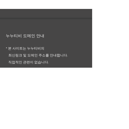
누누티비 도메인 안내
* 본 사이트는 누누티비의
최신링크 및
도메인 주소를
안내합니다.
직접적인 관련이 없습니다.
* You can watch the
latest movies and dramas the fastest
* Service is a free streaming service
established overseas
SNS