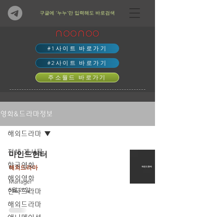
​구글에 '누누'만 입력해도 바로검색
#1사이트 바로가기
#2사이트 바로가기
주소월드 바로가기
영화&드라마정보
해외드라마
전체 게시물
마인드헌터
한국영화
해외드라마
해외영화
Manager
5월 23일
한국드라마
해외드라마